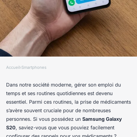
Accueil
›
Smartphones
SMARTPHONES
Comment configurer des
Dans notre société moderne, gérer son emploi du
temps et ses routines quotidiennes est devenu
rappels de prise de
essentiel. Parmi ces routines, la prise de médicaments
médicaments sur un Samsung
s’avère souvent cruciale pour de nombreuses
Galaxy S20 ?
personnes. Si vous possédez un
Samsung Galaxy
S20
, saviez-vous que vous pouviez facilement
Lila
•
29 août 2024
•
5 min de lecture
configurer des rappels pour vos médicaments ?