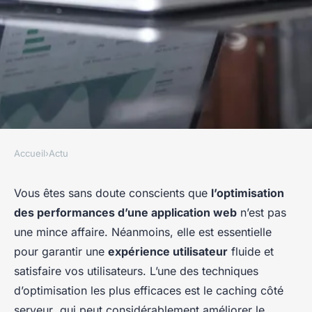
Accueil
›
Actu
ACTU
Comment optimiser les
Vous êtes sans doute conscients que
l’optimisation
des performances d’une application web
n’est pas
performances des applications
une mince affaire. Néanmoins, elle est essentielle
web en utilisant les
pour garantir une
expérience utilisateur
fluide et
techniques de caching côté
satisfaire vos utilisateurs. L’une des techniques
serveur?
d’optimisation les plus efficaces est le
caching côté
serveur
, qui peut considérablement améliorer le