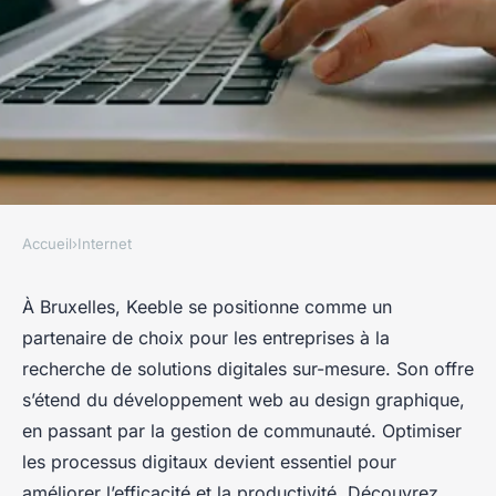
Accueil
›
Internet
INTERNET
Solutions digitales sur-mesure
À Bruxelles, Keeble se positionne comme un
partenaire de choix pour les entreprises à la
avec keeble à bruxelles
recherche de solutions digitales sur-mesure. Son offre
s’étend du développement web au design graphique,
Lila
•
2 octobre 2024
•
4 min de lecture
en passant par la gestion de communauté. Optimiser
les processus digitaux devient essentiel pour
améliorer l’efficacité et la productivité. Découvrez